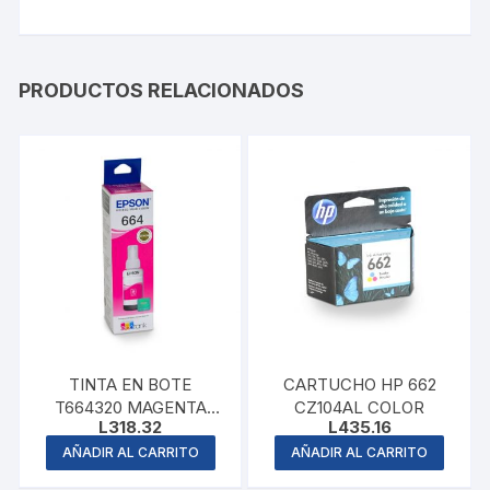
PRODUCTOS RELACIONADOS
TINTA EN BOTE
CARTUCHO HP 662
T664320 MAGENTA
CZ104AL COLOR
L
318.32
L
435.16
EPSON
AÑADIR AL CARRITO
AÑADIR AL CARRITO