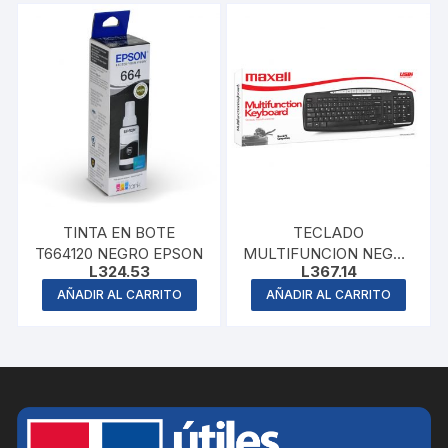
TINTA EN BOTE
TECLADO
T664120 NEGRO EPSON
MULTIFUNCION NEGRO
L
324.53
L
367.14
MAXELL
AÑADIR AL CARRITO
AÑADIR AL CARRITO