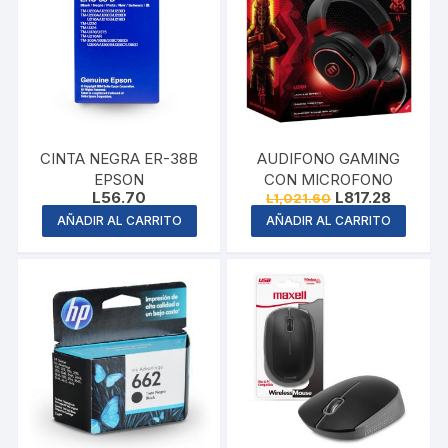
CINTA NEGRA ER-38B
AUDIFONO GAMING
EPSON
CON MICROFONO
Original
Current
L
56.70
L
817.28
L
1,021.60
price
price
AÑADIR AL CARRITO
AÑADIR AL CARRITO
was:
is:
L1,021.60.
L817.28.