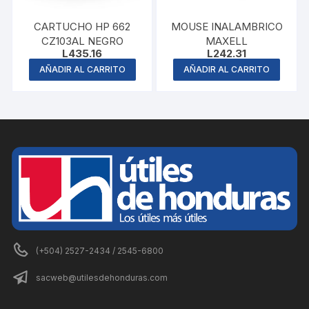
CARTUCHO HP 662
MOUSE INALAMBRICO
CZ103AL NEGRO
MAXELL
L
435.16
L
242.31
AÑADIR AL CARRITO
AÑADIR AL CARRITO
(+504) 2527-2434 / 2545-6800
sacweb@utilesdehonduras.com