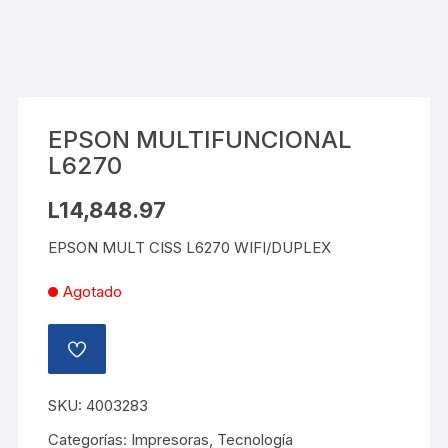
EPSON MULTIFUNCIONAL
L6270
L
14,848.97
EPSON MULT CISS L6270 WIFI/DUPLEX
Agotado
AÑADIR
A
LA
LISTA
SKU:
4003283
DE
DESEOS
Categorías:
Impresoras
,
Tecnología