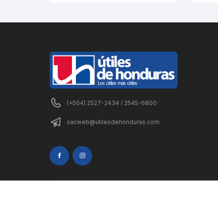
(+504) 2527-2434 / 2545-6800
sacweb@utilesdehonduras.com