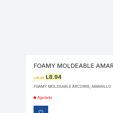
Cray
Stic
Saca
Pint
Plast
Tarj
FOAMY MOLDEABLE AMAR
Tijer
Original
Current
L
8.94
L
14.89
price
price
Gom
was:
is:
FOAMY MOLDEABLE ARCOIRIS, AMARILLO
L14.89.
L8.94.
Marc
Agotado