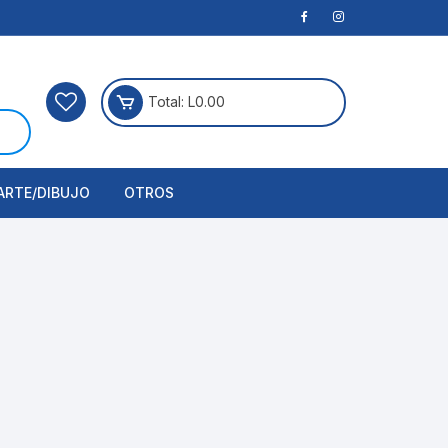
Total:
L
0.00
ARTE/DIBUJO
OTROS
rtículos Para Manualidades
ogía
erramientas
nstrumento de Dibujo