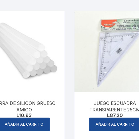
RRA DE SILICON GRUESO
JUEGO ESCUADRA
AMIGO
TRANSPARENTE 25C
L
10.93
L
87.20
AÑADIR AL CARRITO
AÑADIR AL CARRITO