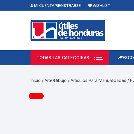
Skip
MI CUENTA/REGISTRARSE
WISHLIST
to
content
TODAS LAS CATEGORIAS
ESCO
Lápi
Emp
Inicio
/
Arte/Dibujo
/
Artículos Para Manualidades
/ F
Acce
Prod
Sale!
Borr
Libre
Calc
Pape
Cuad
Limp