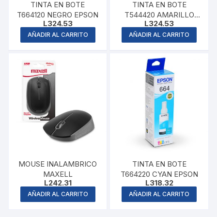
TINTA EN BOTE
TINTA EN BOTE
T664120 NEGRO EPSON
T544420 AMARILLO
L
324.53
L
324.53
EPSON
AÑADIR AL CARRITO
AÑADIR AL CARRITO
MOUSE INALAMBRICO
TINTA EN BOTE
MAXELL
T664220 CYAN EPSON
L
242.31
L
318.32
AÑADIR AL CARRITO
AÑADIR AL CARRITO