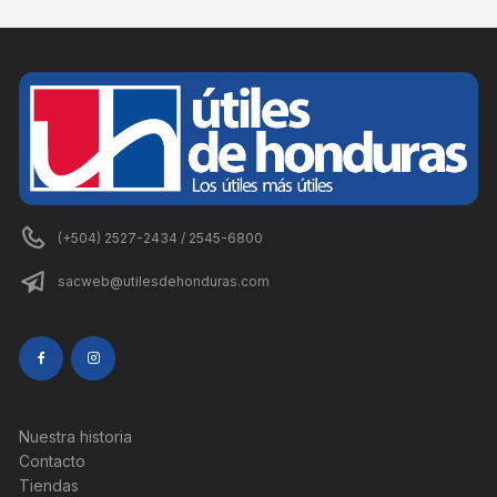
(+504) 2527-2434 / 2545-6800
sacweb@utilesdehonduras.com
Nuestra historia
Contacto
Tiendas