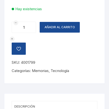
Hay existencias
MEMORIA
AÑADIR AL CARRITO
USB
16GB
FLIX
NEGRO/ROJO
AÑADIR
MAXELL
A
LA
cantidad
LISTA
SKU:
4001799
DE
DESEOS
Categorías:
Memorias
,
Tecnología
DESCRIPCIÓN