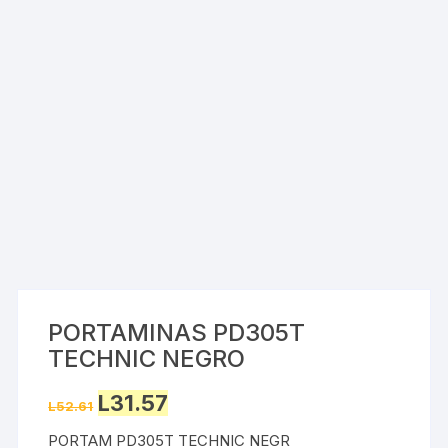
PORTAMINAS PD305T
TECHNIC NEGRO
Original
Current
L
31.57
L
52.61
price
price
was:
is:
PORTAM PD305T TECHNIC NEGR
L52.61.
L31.57.