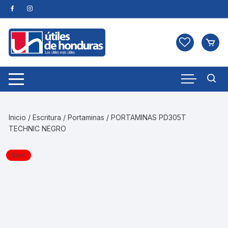
Skip
to
content
Inicio
/
Escritura
/
Portaminas
/ PORTAMINAS PD305T
TECHNIC NEGRO
Sale!