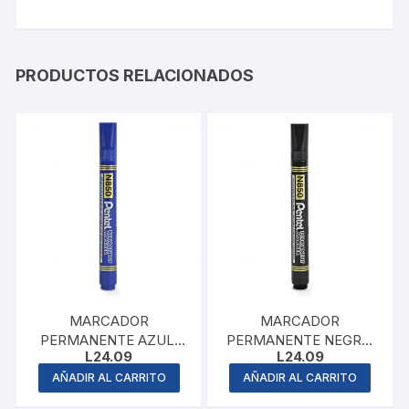
PRODUCTOS RELACIONADOS
MARCADOR
MARCADOR
PERMANENTE AZUL,
PERMANENTE NEGRO,
L
24.09
L
24.09
PENTEL
MAPED
AÑADIR AL CARRITO
AÑADIR AL CARRITO