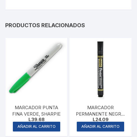
PRODUCTOS RELACIONADOS
MARCADOR PUNTA
MARCADOR
FINA VERDE, SHARPIE
PERMANENTE NEGRO,
L
39.68
L
24.09
MAPED
AÑADIR AL CARRITO
AÑADIR AL CARRITO