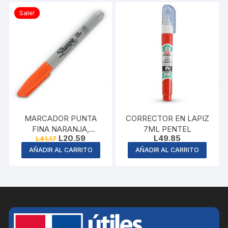
Sale!
MARCADOR PUNTA
CORRECTOR EN LAPIZ
FINA NARANJA,
7ML PENTEL
Original
Current
L
20.59
L
49.85
L
41.17
SHARPIE
price
price
AÑADIR AL CARRITO
AÑADIR AL CARRITO
was:
is:
L41.17.
L20.59.