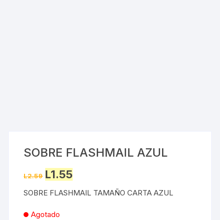
SOBRE FLASHMAIL AZUL
Original
Current
L
1.55
L
2.59
price
price
was:
is:
SOBRE FLASHMAIL TAMAÑO CARTA AZUL
L2.59.
L1.55.
Agotado