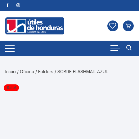
Skip
to
content
Inicio
/
Oficina
/
Folders
/ SOBRE FLASHMAIL AZUL
Sale!