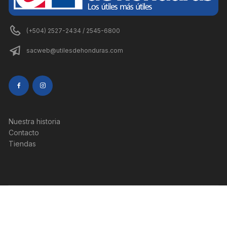
(+504) 2527-2434 / 2545-6800
sacweb@utilesdehonduras.com
Nuestra historia
Contacto
Tiendas