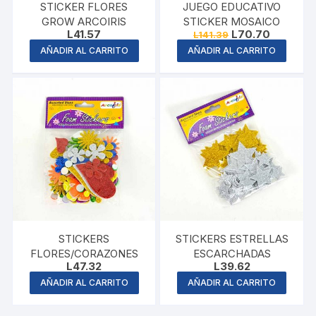
STICKER FLORES
JUEGO EDUCATIVO
GROW ARCOIRIS
STICKER MOSAICO
Original
Current
L
41.57
L
70.70
L
141.39
price
price
AÑADIR AL CARRITO
AÑADIR AL CARRITO
was:
is:
L141.39.
L70.70.
STICKERS
STICKERS ESTRELLAS
FLORES/CORAZONES
ESCARCHADAS
L
47.32
L
39.62
AÑADIR AL CARRITO
AÑADIR AL CARRITO