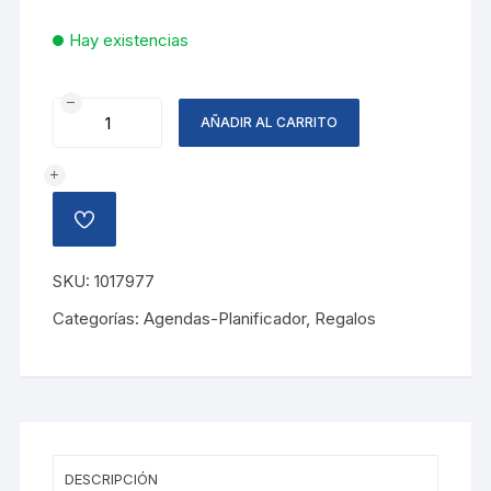
Hay existencias
ACCESORIO
AÑADIR AL CARRITO
DE
CARTON,
CORBATA
TROPICAL
AÑADIR
cantidad
A
LA
LISTA
SKU:
1017977
DE
DESEOS
Categorías:
Agendas-Planificador
,
Regalos
DESCRIPCIÓN