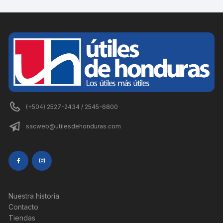
(+504) 2527-2434 / 2545-6800
sacweb@utilesdehonduras.com
Nuestra historia
Contacto
Tiendas