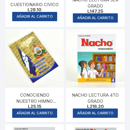
CUESTIONARIO CIVICO
GRADO
L
28.10
L
147.25
AÑADIR AL CARRITO
AÑADIR AL CARRITO
CONOCIENDO
NACHO LECTURA 4TO
NUESTRO HIMNO
GRADO
L
25.15
L
216.20
NACIONAL
AÑADIR AL CARRITO
AÑADIR AL CARRITO