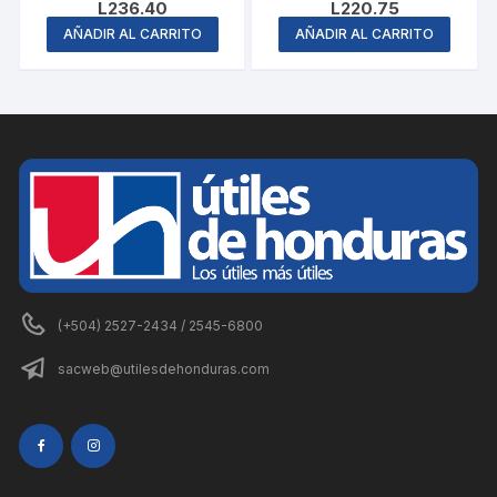
L
236.40
L
220.75
AÑADIR AL CARRITO
AÑADIR AL CARRITO
(+504) 2527-2434 / 2545-6800
sacweb@utilesdehonduras.com