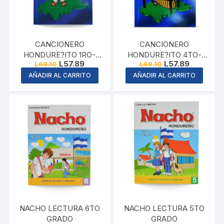
CANCIONERO
CANCIONERO
HONDURE?ITO 1RO-
HONDURE?ITO 4TO-
Original
Current
Original
Current
L
57.89
L
57.89
L
68.10
L
68.10
3RO
9NO
price
price
price
price
AÑADIR AL CARRITO
AÑADIR AL CARRITO
was:
is:
was:
is:
L68.10.
L57.89.
L68.10.
L57.89.
NACHO LECTURA 6TO
NACHO LECTURA 5TO
GRADO
GRADO