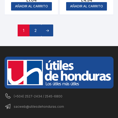
L
1.04
L
4.54
AÑADIR AL CARRITO
AÑADIR AL CARRITO
1
2
→
(+504) 2527-2434 / 2545-6800
sacweb@utilesdehonduras.com