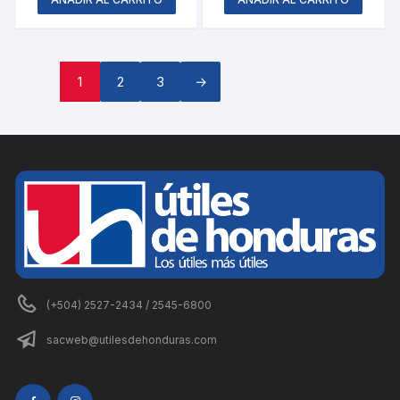
1
2
3
→
(+504) 2527-2434 / 2545-6800
sacweb@utilesdehonduras.com