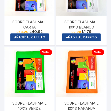
SOBRE FLASHMAIL
SOBRE FLASHMAIL
CARTA
10X13 BLANCO
Original
Current
Original
Current
L
40.92
L
1.79
L
68.20
L
2.99
price
price
price
price
AÑADIR AL CARRITO
AÑADIR AL CARRITO
was:
is:
was:
is:
L68.20.
L40.92.
L2.99.
L1.79.
Sale!
Sale!
SOBRE FLASHMAIL
SOBRE FLASHMAIL
10X13 VERDE
10X13 NARANJA