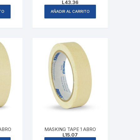
L
43.36
TO
AÑADIR AL CARRITO
 ABRO
MASKING TAPE 1 ABRO
L
15.07