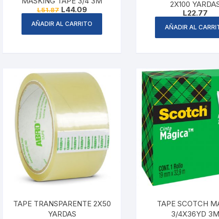
MASKING TAPE 3/4 3M
2X100 YARDA
Original
Current
L
44.09
L
51.87
L
22.77
price
price
was:
is:
AÑADIR AL CARRITO
AÑADIR AL CARRI
L51.87.
L44.09.
TAPE TRANSPARENTE 2X50
TAPE SCOTCH M
YARDAS
3/4X36YD 3