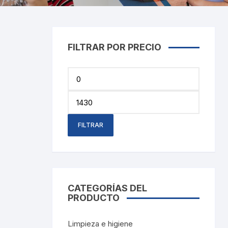
Cray
Stic
Saca
FILTRAR POR PRECIO
Pint
Precio
mínimo
Plast
Precio
máximo
Tarj
FILTRAR
Tijer
Gom
CATEGORÍAS DEL
Marc
PRODUCTO
Limpieza e higiene