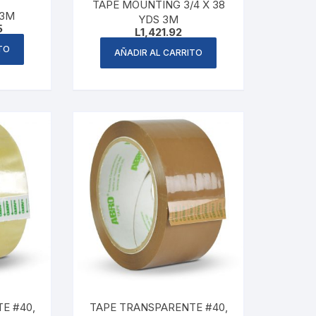
TAPE MOUNTING 3/4 X 38
ASKING TAPE 3M
YDS 3M
Current
5
L
1,421.92
price
is:
TO
AÑADIR AL CARRITO
.
L56.55.
E #40,
TAPE TRANSPARENTE #40,