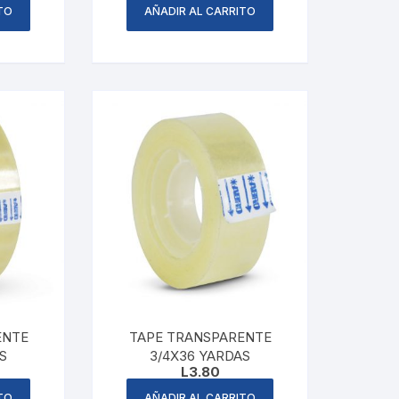
TO
AÑADIR AL CARRITO
ENTE
TAPE TRANSPARENTE
S
3/4X36 YARDAS
L
3.80
TO
AÑADIR AL CARRITO