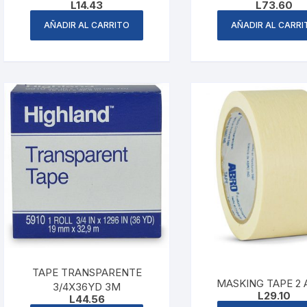
L
14.43
L
73.60
AÑADIR AL CARRITO
AÑADIR AL CARRI
TAPE TRANSPARENTE
MASKING TAPE 2
3/4X36YD 3M
L
29.10
L
44.56