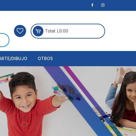
Total:
L
0.00
ARTE/DIBUJO
OTROS
rtículos Para Manualidades
ogía
erramientas
nstrumento de Dibujo