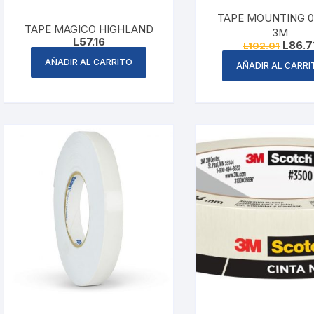
Folders
TAPE MOUNTING 0
TAPE MAGICO HIGHLAND
3M
L
57.16
Origina
L
86.7
Gafetes
L
102.01
price
AÑADIR AL CARRITO
was:
AÑADIR AL CARRI
L102.01