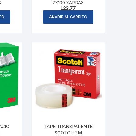
S
2X100 YARDAS
L
22.77
TO
AÑADIR AL CARRITO
AGIC
TAPE TRANSPARENTE
M
SCOTCH 3M