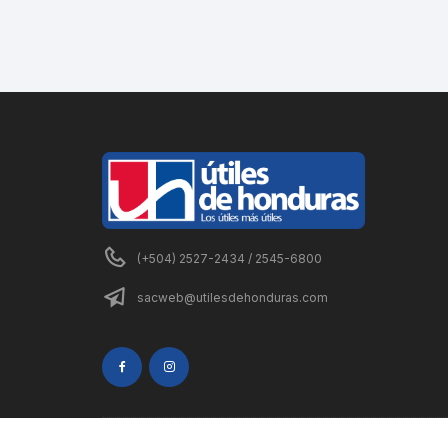
(+504) 2527-2434 / 2545-6800
sacweb@utilesdehonduras.com