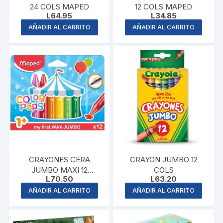
24 COLS MAPED
12 COLS MAPED
L
64.95
L
34.85
AÑADIR AL CARRITO
AÑADIR AL CARRITO
CRAYONES CERA
CRAYON JUMBO 12
JUMBO MAXI 12
COLS
L
70.50
L
63.20
COLORES
AÑADIR AL CARRITO
AÑADIR AL CARRITO