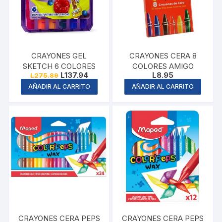
CRAYONES GEL
CRAYONES CERA 8
SKETCH 6 COLORES
COLORES AMIGO
Original
Current
L
137.94
L
8.95
L
275.89
price
price
AÑADIR AL CARRITO
AÑADIR AL CARRITO
was:
is:
L275.89.
L137.94.
CRAYONES CERA PEPS
CRAYONES CERA PEPS