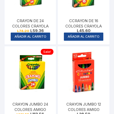
CRAYON DE 24
CCRAYON DE 16
COLORES CRAYOLA
COLORES CRAYOLA
Original
Current
L
59.36
L
45.60
L
74.20
price
price
AÑADIR AL CARRITO
AÑADIR AL CARRITO
was:
is:
L74.20.
L59.36.
Sale!
CRAYON JUMBO 24
CRAYON JUMBO 12
COLORES AMIGO
COLORES AMIGO
Original
Current