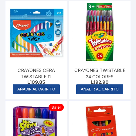
CRAYONES CERA
CRAYONES TWISTABLE
TWISTABLE 12
24 COLORES
L
109.85
L
192.90
COLORES
AÑADIR AL CARRITO
AÑADIR AL CARRITO
Sale!