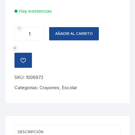
Hay existencias
CRAYON
AÑADIR AL CARRITO
DE
48
COLORES
CRAYOLA
AÑADIR
cantidad
A
LA
LISTA
SKU:
1006972
DE
DESEOS
Categorías:
Crayones
,
Escolar
DESCRIPCIÓN