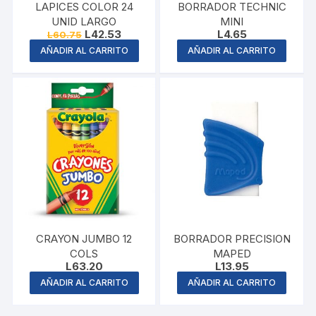
LAPICES COLOR 24
BORRADOR TECHNIC
UNID LARGO
MINI
Original
Current
L
42.53
L
4.65
L
60.75
price
price
AÑADIR AL CARRITO
AÑADIR AL CARRITO
was:
is:
L60.75.
L42.53.
CRAYON JUMBO 12
BORRADOR PRECISION
COLS
MAPED
L
63.20
L
13.95
AÑADIR AL CARRITO
AÑADIR AL CARRITO