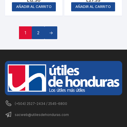
L
12.30
L
27.35
AÑADIR AL CARRITO
AÑADIR AL CARRITO
1
2
→
(+504) 2527-2434 / 2545-6800
sacweb@utilesdehonduras.com