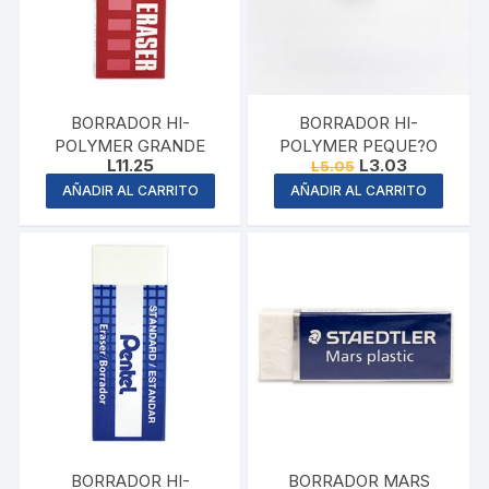
BORRADOR HI-
BORRADOR HI-
POLYMER GRANDE
POLYMER PEQUE?O
Original
Current
L
11.25
L
3.03
L
5.05
price
price
AÑADIR AL CARRITO
AÑADIR AL CARRITO
was:
is:
L5.05.
L3.03.
BORRADOR HI-
BORRADOR MARS