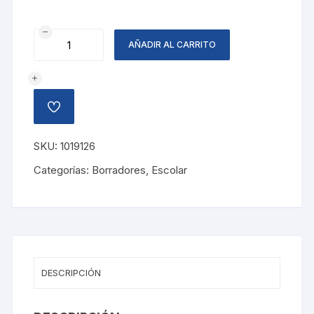
BORRADOR
AÑADIR AL CARRITO
MEDIANO
AMIGO
cantidad
AÑADIR
A
LA
LISTA
SKU:
1019126
DE
DESEOS
Categorías:
Borradores
,
Escolar
DESCRIPCIÓN