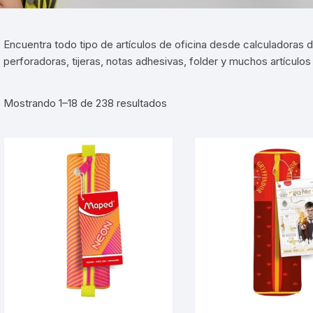
ones
kers y Calcomanias
Portaminas
Papel en Rollo
Cuentos
Consumibles
Encuentra todo tipo de artículos de oficina desde calculadoras de
puntas
Perforadoras
Respaldo de Energía
perforadoras, tijeras, notas adhesivas, folder y muchos artículo
uras escolares
Sobres
Sorted
Mostrando 1–18 de 238 resultados
by
ilina
Tablero
latest
etas Índices
Tijera Oficina
a Escolar
Engrapadora Oficina
as y Pegamentos
Hojas
adores Escolares
Notas Adhesivas
Archivadores