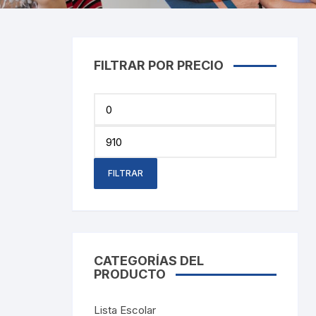
Cray
Stic
Saca
FILTRAR POR PRECIO
Pint
Precio
mínimo
Plast
Precio
máximo
Tarj
FILTRAR
Tijer
Gom
CATEGORÍAS DEL
Marc
PRODUCTO
Lista Escolar