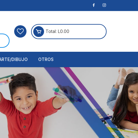
Total:
L
0.00
ARTE/DIBUJO
OTROS
rtículos Para Manualidades
ogía
erramientas
nstrumento de Dibujo