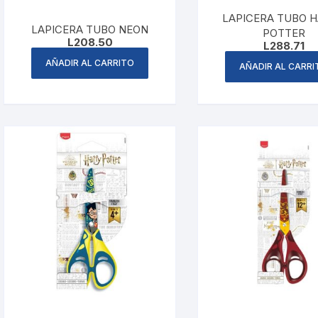
Folders
LAPICERA TUBO 
LAPICERA TUBO NEON
POTTER
L
208.50
L
288.71
Gafetes
AÑADIR AL CARRITO
AÑADIR AL CARRI