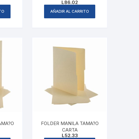
L
86.02
TO
AÑADIR AL CARRITO
AMA?O
FOLDER MANILA TAMA?O
CARTA
L
52.33