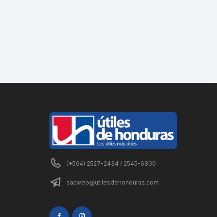
(+504) 2527-2434 / 2545-6800
sacweb@utilesdehonduras.com