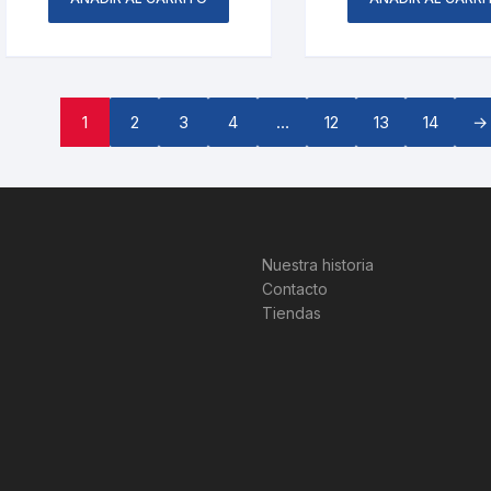
1
2
3
4
…
12
13
14
→
Nuestra historia
Contacto
Tiendas