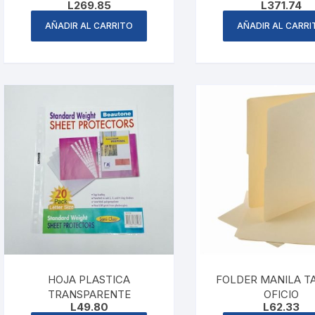
L
269.85
L
371.74
AÑADIR AL CARRITO
AÑADIR AL CARRI
HOJA PLASTICA
FOLDER MANILA T
TRANSPARENTE
OFICIO
L
49.80
L
62.33