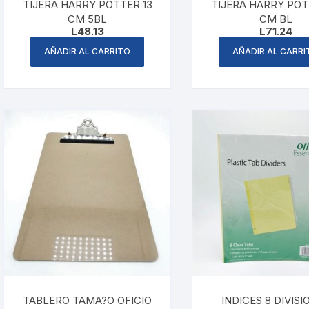
TIJERA HARRY POTTER 13
TIJERA HARRY POT
CM 5BL
CM BL
L
48.13
L
71.24
AÑADIR AL CARRITO
AÑADIR AL CARRI
TABLERO TAMA?O OFICIO
INDICES 8 DIVISI