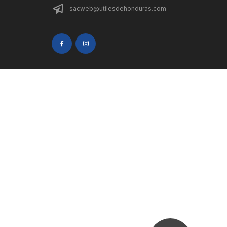
sacweb@utilesdehonduras.com