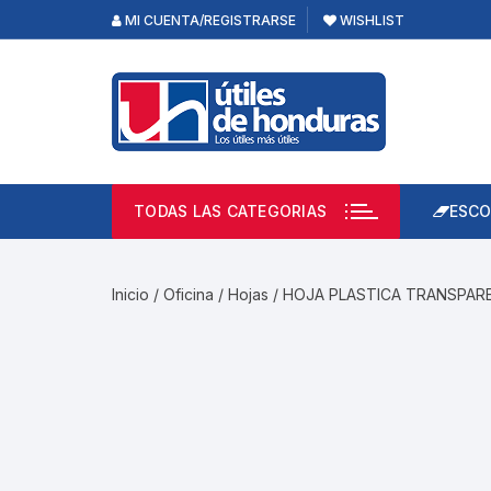
Skip
MI CUENTA/REGISTRARSE
WISHLIST
to
content
TODAS LAS CATEGORIAS
ESCO
Lápi
Emp
Inicio
/
Oficina
/
Hojas
/ HOJA PLASTICA TRANSPAR
Acce
Prod
Borr
Libre
Calc
Pape
Cuad
Limp