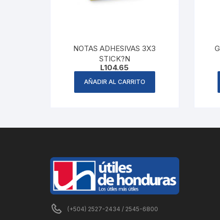
NOTAS ADHESIVAS 3X3
G
STICK?N
L
104.65
AÑADIR AL CARRITO
(+504) 2527-2434 / 2545-6800