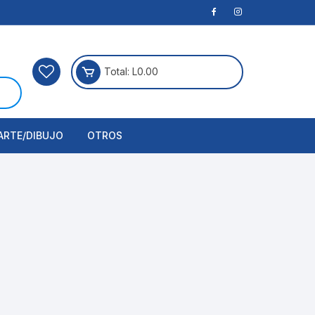
Total:
L
0.00
ARTE/DIBUJO
OTROS
rtículos Para Manualidades
ogía
erramientas
nstrumento de Dibujo