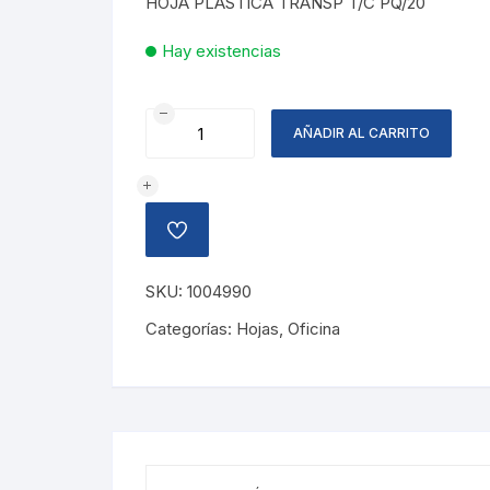
HOJA PLASTICA TRANSP T/C PQ/20
Hay existencias
HOJA
AÑADIR AL CARRITO
PLASTICA
TRANSPARENTE
cantidad
AÑADIR
A
LA
LISTA
SKU:
1004990
DE
DESEOS
Categorías:
Hojas
,
Oficina