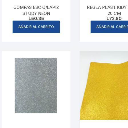
Folders
COMPAS ESC C/LAPIZ
REGLA PLAST KIDY
STUDY NEON
20 CM
L
50.35
L
72.80
Gafetes
AÑADIR AL CARRITO
AÑADIR AL CARRI