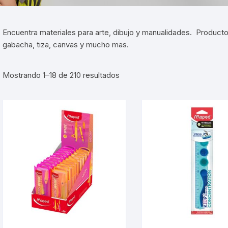
ones
kers y Calcomanias
Portaminas
Papel en Rollo
Cuentos
Consumibles
Encuentra materiales para arte, dibujo y manualidades. Product
puntas
Perforadoras
Respaldo de Energía
gabacha, tiza, canvas y mucho mas.
uras escolares
Sobres
Sorted
Mostrando 1–18 de 210 resultados
by
ilina
Tablero
latest
etas Índices
Tijera Oficina
a Escolar
Engrapadora Oficina
as y Pegamentos
Hojas
adores Escolares
Notas Adhesivas
Archivadores