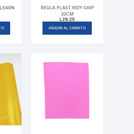
 LEARN
REGLA PLAST KIDY GRIP
20CM
L
29.25
TO
AÑADIR AL CARRITO