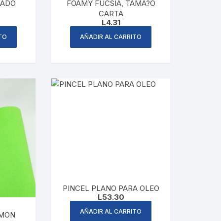
HADO
FOAMY FUCSIA, TAMA?O
CARTA
L
4.31
TO
AÑADIR AL CARRITO
PINCEL PLANO PARA OLEO
L
53.30
AÑADIR AL CARRITO
IMON