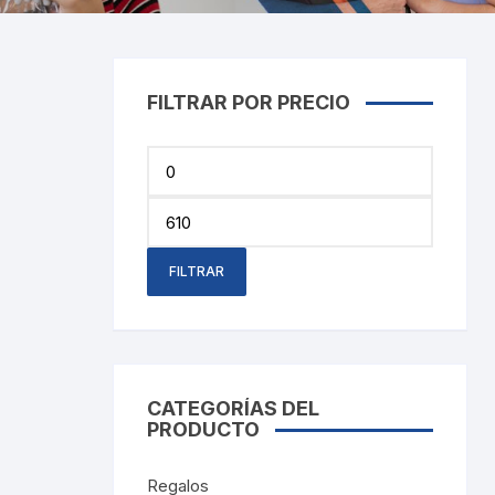
Cray
Stic
Saca
FILTRAR POR PRECIO
Pint
Precio
mínimo
Plast
Precio
máximo
Tarj
FILTRAR
Tijer
Gom
CATEGORÍAS DEL
Marc
PRODUCTO
Regalos