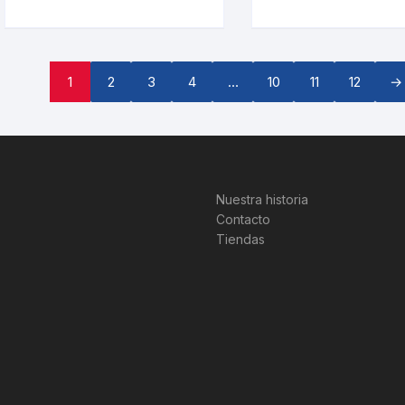
1
2
3
4
…
10
11
12
→
Nuestra historia
Contacto
Tiendas