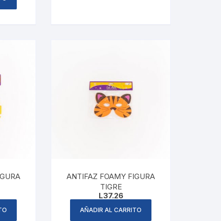
IGURA
ANTIFAZ FOAMY FIGURA
TIGRE
L
37.26
TO
AÑADIR AL CARRITO