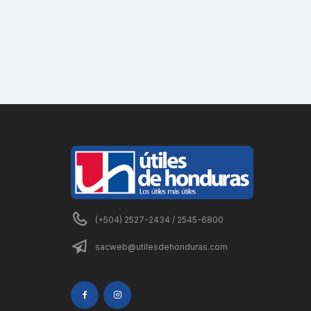
(+504) 2527-2434 / 2545-6800
sacweb@utilesdehonduras.com