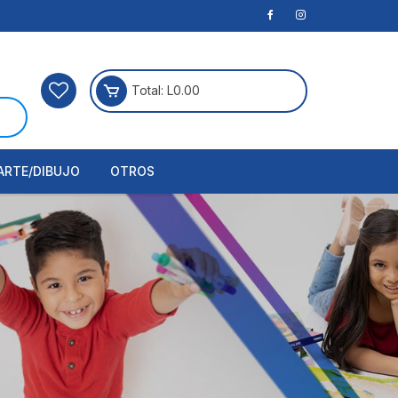
Total:
L
0.00
ARTE/DIBUJO
OTROS
rtículos Para Manualidades
ogía
erramientas
nstrumento de Dibujo