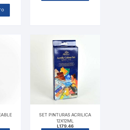
TO
EABLE
SET PINTURAS ACRILICA
12X12ML
L
179.46