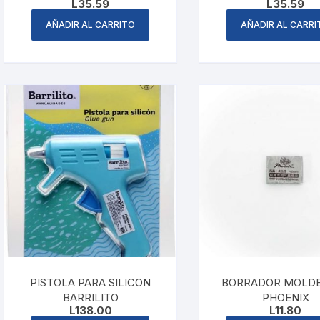
L
35.59
L
35.59
AÑADIR AL CARRITO
AÑADIR AL CARRI
PISTOLA PARA SILICON
BORRADOR MOLD
BARRILITO
PHOENIX
L
138.00
L
11.80