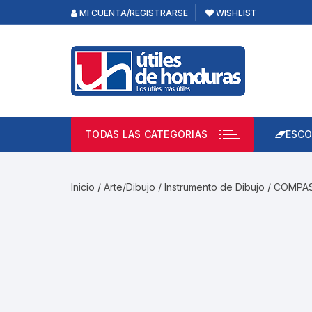
Skip
MI CUENTA/REGISTRARSE
WISHLIST
to
content
TODAS LAS CATEGORIAS
ESCO
Lápi
Emp
Inicio
/
Arte/Dibujo
/
Instrumento de Dibujo
/ COMPAS
Acce
Prod
Borr
Libre
Calc
Pape
Cuad
Limp