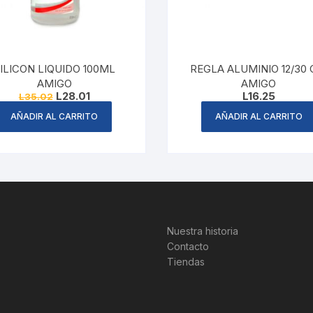
ILICON LIQUIDO 100ML
REGLA ALUMINIO 12/30
AMIGO
AMIGO
Original
Current
L
28.01
L
16.25
L
35.02
price
price
was:
is:
AÑADIR AL CARRITO
AÑADIR AL CARRITO
L35.02.
L28.01.
Nuestra historia
Contacto
Tiendas