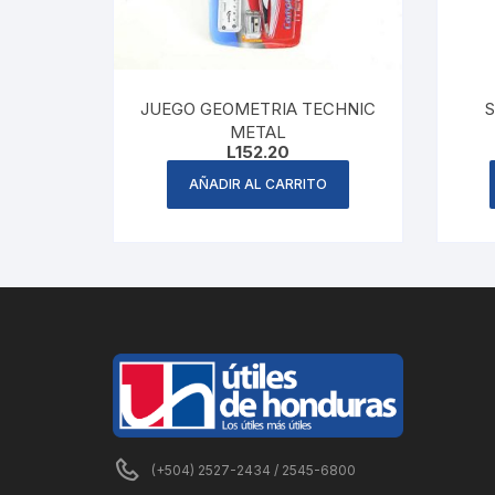
JUEGO GEOMETRIA TECHNIC
S
METAL
L
152.20
AÑADIR AL CARRITO
(+504) 2527-2434 / 2545-6800