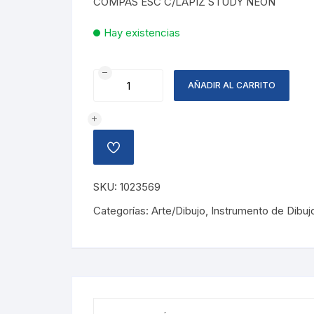
COMPAS ESC C/LAPIZ STUDY NEON
Hay existencias
COMPAS
AÑADIR AL CARRITO
ESC
C/LAPIZ
STUDY
NEON
AÑADIR
cantidad
A
LA
LISTA
SKU:
1023569
DE
DESEOS
Categorías:
Arte/Dibujo
,
Instrumento de Dibuj