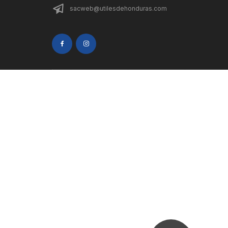
sacweb@utilesdehonduras.com