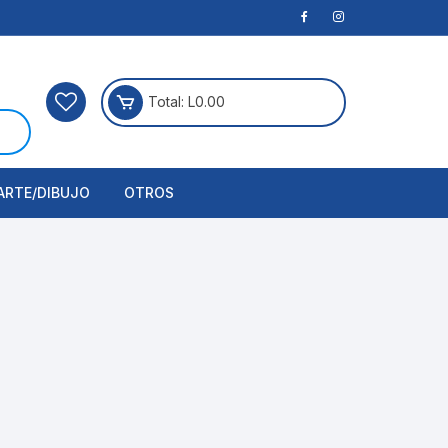
Total:
L
0.00
ARTE/DIBUJO
OTROS
rtículos Para Manualidades
ogía
erramientas
nstrumento de Dibujo