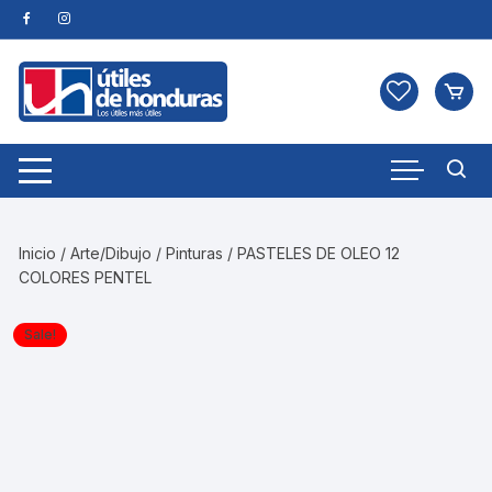
Skip
to
content
Inicio
/
Arte/Dibujo
/
Pinturas
/ PASTELES DE OLEO 12
COLORES PENTEL
Sale!