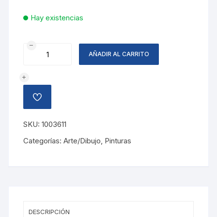
Hay existencias
PASTELES
AÑADIR AL CARRITO
DE
OLEO
12
COLORES
AÑADIR
PENTEL
A
LA
cantidad
LISTA
SKU:
1003611
DE
DESEOS
Categorías:
Arte/Dibujo
,
Pinturas
DESCRIPCIÓN