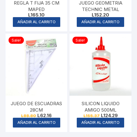
REGLA T FIJA 35 CM
JUEGO GEOMETRIA
MAPED
TECHNIC METAL
L
165.10
L
152.20
AÑADIR AL CARRITO
AÑADIR AL CARRITO
Sale!
Sale!
JUEGO DE ESCUADRAS
SILICON LIQUIDO
28CM
AMIGO 500ML
Original
Current
Original
Current
L
62.16
L
124.29
L
88.80
L
155.37
price
price
price
price
AÑADIR AL CARRITO
AÑADIR AL CARRITO
was:
is:
was:
is:
L88.80.
L62.16.
L155.37.
L124.29.