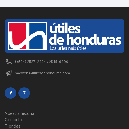
(+504) 2527-2434 / 2545-6800
sacweb@utilesdehonduras.com
Nuestra historia
Contacto
Tiendas