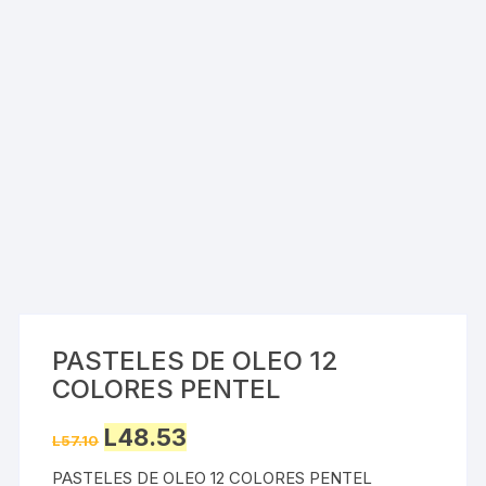
PASTELES DE OLEO 12
COLORES PENTEL
Original
Current
L
48.53
L
57.10
price
price
was:
is:
PASTELES DE OLEO 12 COLORES PENTEL
L57.10.
L48.53.