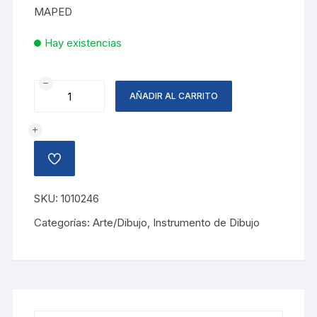
MAPED
Hay existencias
JUEGO
AÑADIR AL CARRITO
GEOMETRIA
TECHNIC
METAL
cantidad
AÑADIR
A
LA
LISTA
SKU:
1010246
DE
DESEOS
Categorías:
Arte/Dibujo
,
Instrumento de Dibujo