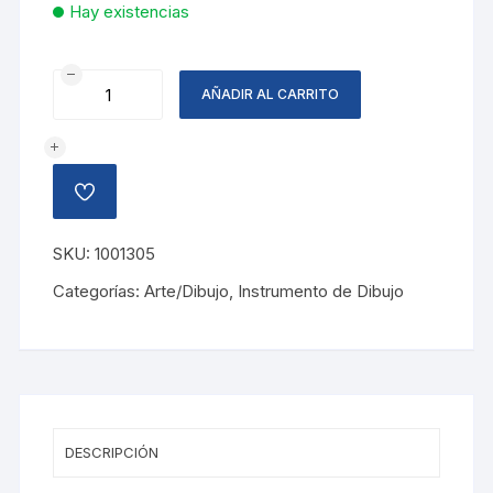
Hay existencias
REGLA
AÑADIR AL CARRITO
T
FIJA
35
CM
AÑADIR
MAPED
A
LA
cantidad
LISTA
SKU:
1001305
DE
DESEOS
Categorías:
Arte/Dibujo
,
Instrumento de Dibujo
DESCRIPCIÓN