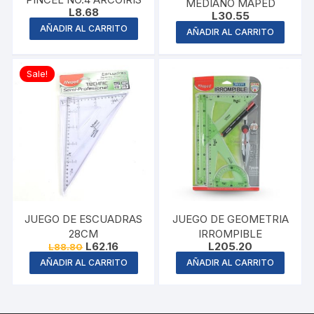
MEDIANO MAPED
L
8.68
L
30.55
AÑADIR AL CARRITO
AÑADIR AL CARRITO
Sale!
JUEGO DE ESCUADRAS
JUEGO DE GEOMETRIA
28CM
IRROMPIBLE
Original
Current
L
62.16
L
205.20
L
88.80
price
price
AÑADIR AL CARRITO
AÑADIR AL CARRITO
was:
is:
L88.80.
L62.16.