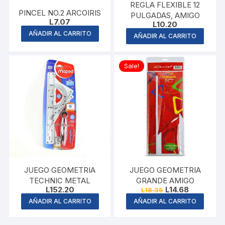
REGLA FLEXIBLE 12
PINCEL NO.2 ARCOIRIS
PULGADAS, AMIGO
L
7.07
L
10.20
AÑADIR AL CARRITO
AÑADIR AL CARRITO
Sale!
JUEGO GEOMETRIA
JUEGO GEOMETRIA
TECHNIC METAL
GRANDE AMIGO
Original
Current
L
152.20
L
14.68
L
18.35
price
price
AÑADIR AL CARRITO
AÑADIR AL CARRITO
was:
is:
L18.35.
L14.68.