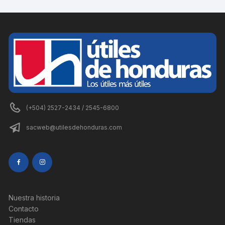
(+504) 2527-2434 / 2545-6800
sacweb@utilesdehonduras.com
Nuestra historia
Contacto
Tiendas