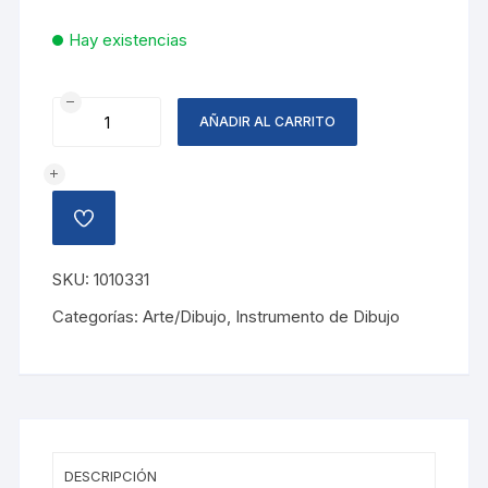
Hay existencias
REGLA
AÑADIR AL CARRITO
PLAST
KIDY
GRIP
20CM
AÑADIR
cantidad
A
LA
LISTA
SKU:
1010331
DE
DESEOS
Categorías:
Arte/Dibujo
,
Instrumento de Dibujo
DESCRIPCIÓN