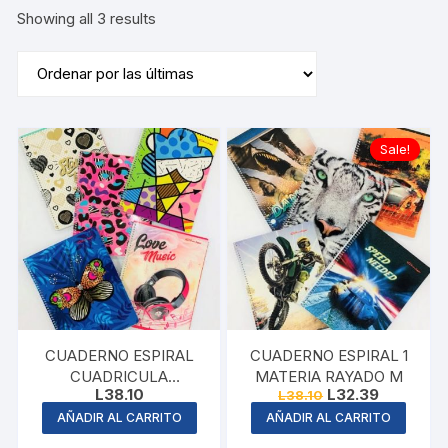
Sorted
Showing all 3 results
by
latest
Sale!
CUADERNO ESPIRAL
CUADERNO ESPIRAL 1
CUADRICULA
MATERIA RAYADO M
Original
Current
L
38.10
L
32.39
L
38.10
FEMENINO
price
price
AÑADIR AL CARRITO
AÑADIR AL CARRITO
was:
is:
L38.10.
L32.39.