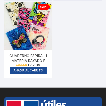
Sale!
CUADERNO ESPIRAL 1
MATERIA RAYADO F
Original
Current
L
32.39
L
38.10
price
price
AÑADIR AL CARRITO
was:
is:
L38.10.
L32.39.