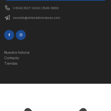
(+504) 2527-2434 / 2545-6800
sacweb@utilesdehonduras.com
Nuestra historia
Contacto
Tiendas