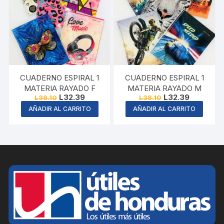
CUADERNO ESPIRAL 1
CUADERNO ESPIRAL 1
MATERIA RAYADO F
MATERIA RAYADO M
Original
Current
Original
Current
L
32.39
L
32.39
L
38.10
L
38.10
price
price
price
price
AÑADIR AL CARRITO
AÑADIR AL CARRITO
was:
is:
was:
is:
L38.10.
L32.39.
L38.10.
L32.39.