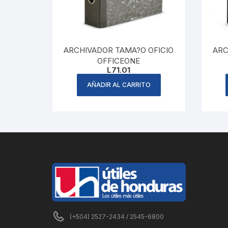
ARCHIVADOR TAMA?O OFICIO
ARC
OFFICEONE
L
71.01
AÑADIR AL CARRITO
(+504) 2527-2434 / 2545-6800