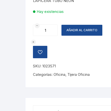
LAPICERA TUBO NEON
Hay existencias
LAPICERA
AÑADIR AL CARRITO
TUBO
NEON
cantidad
AÑADIR
A
LA
LISTA
SKU:
1023571
DE
DESEOS
Categorías:
Oficina
,
Tijera Oficina