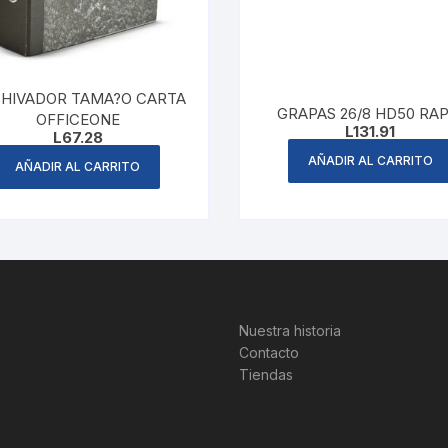
HIVADOR TAMA?O CARTA
GRAPAS 26/8 HD50 RAP
OFFICEONE
L
131.91
L
67.28
AÑADIR AL CARRITO
AÑADIR AL CARRITO
Nuestra historia
Contacto
Tiendas