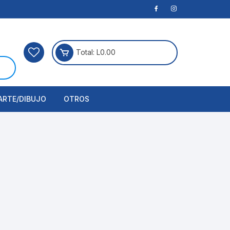
Total:
L
0.00
ARTE/DIBUJO
OTROS
rtículos Para Manualidades
ogía
erramientas
nstrumento de Dibujo