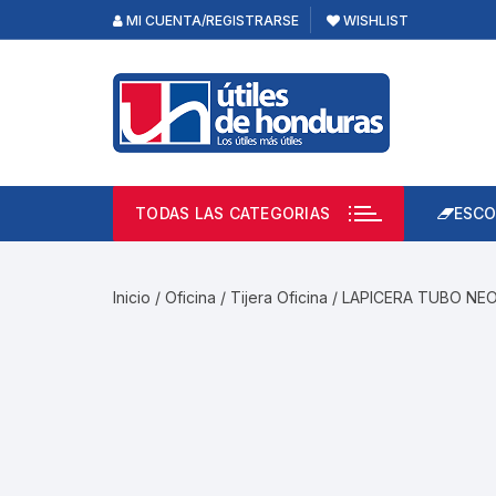
Skip
MI CUENTA/REGISTRARSE
WISHLIST
to
content
TODAS LAS CATEGORIAS
ESCO
Lápi
Emp
Inicio
/
Oficina
/
Tijera Oficina
/ LAPICERA TUBO NE
Acce
Prod
Borr
Libre
Calc
Pape
Cuad
Limp