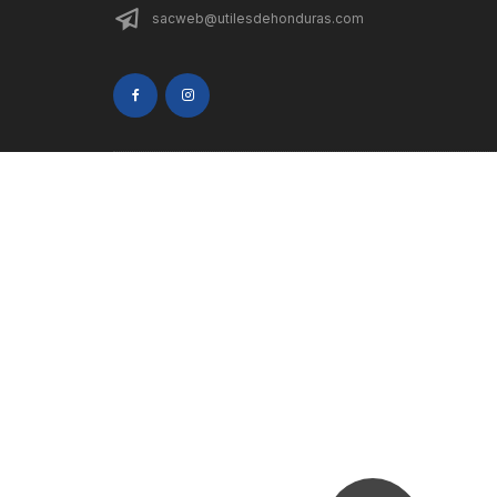
sacweb@utilesdehonduras.com