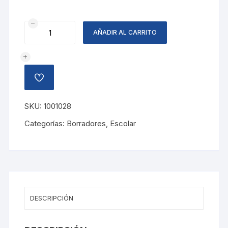
BORRADOR
AÑADIR AL CARRITO
HI-
POLYMER
cantidad
AÑADIR
A
LA
LISTA
SKU:
1001028
DE
DESEOS
Categorías:
Borradores
,
Escolar
DESCRIPCIÓN