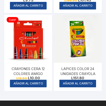
L
9.75
L
101.43
L
144.90
price
price
AÑADIR AL CARRITO
AÑADIR AL CARRITO
was:
is:
L144.90.
L101.43.
Sale!
CRAYONES CERA 12
LAPICES COLOR 24
COLORES AMIGO
UNIDADES CRAYOLA
Original
Current
L
10.00
L
151.80
L
12.50
price
price
AÑADIR AL CARRITO
AÑADIR AL CARRITO
was:
is:
L12.50.
L10.00.