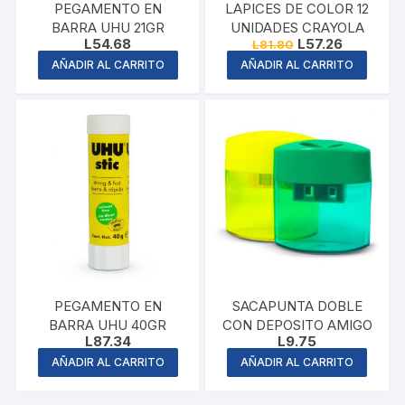
PEGAMENTO EN
LAPICES DE COLOR 12
BARRA UHU 21GR
UNIDADES CRAYOLA
Original
Current
L
54.68
L
57.26
L
81.80
price
price
AÑADIR AL CARRITO
AÑADIR AL CARRITO
was:
is:
L81.80.
L57.26.
PEGAMENTO EN
SACAPUNTA DOBLE
BARRA UHU 40GR
CON DEPOSITO AMIGO
L
87.34
L
9.75
AÑADIR AL CARRITO
AÑADIR AL CARRITO