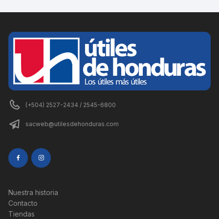
(+504) 2527-2434 / 2545-6800
sacweb@utilesdehonduras.com
Nuestra historia
Contacto
Tiendas