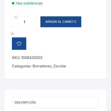
Hay existencias
BORRADOR
AÑADIR AL CARRITO
TIPO
LAPIZ
ROJO
cantidad
AÑADIR
A
LA
LISTA
SKU:
1008435002
DE
DESEOS
Categorías:
Borradores
,
Escolar
DESCRIPCIÓN