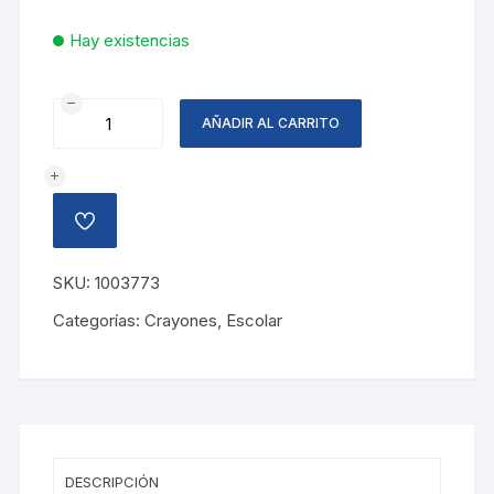
Hay existencias
CRAYONES
AÑADIR AL CARRITO
CERA
16
COLORES
AMIGO
AÑADIR
cantidad
A
LA
LISTA
SKU:
1003773
DE
DESEOS
Categorías:
Crayones
,
Escolar
DESCRIPCIÓN