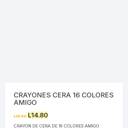
CRAYONES CERA 16 COLORES
AMIGO
Original
Current
L
14.80
L
18.50
price
price
was:
is:
CRAYON DE CERA DE 16 COLORES AMIGO
L18.50.
L14.80.