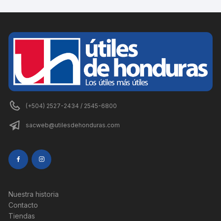
(+504) 2527-2434 / 2545-6800
sacweb@utilesdehonduras.com
Nuestra historia
Contacto
Tiendas