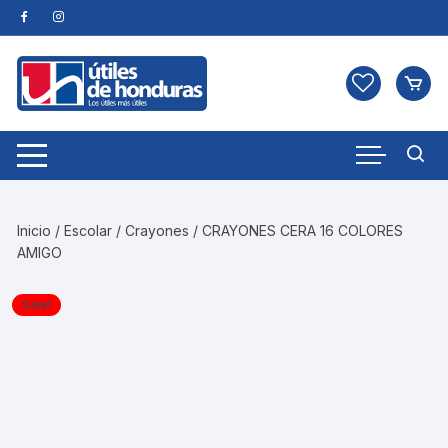
Skip
to
content
Inicio
/
Escolar
/
Crayones
/ CRAYONES CERA 16 COLORES
AMIGO
Sale!