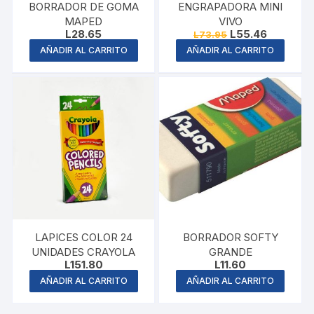
BORRADOR DE GOMA
ENGRAPADORA MINI
MAPED
VIVO
Original
Current
L
28.65
L
55.46
L
73.95
price
price
AÑADIR AL CARRITO
AÑADIR AL CARRITO
was:
is:
L73.95.
L55.46.
LAPICES COLOR 24
BORRADOR SOFTY
UNIDADES CRAYOLA
GRANDE
L
151.80
L
11.60
AÑADIR AL CARRITO
AÑADIR AL CARRITO