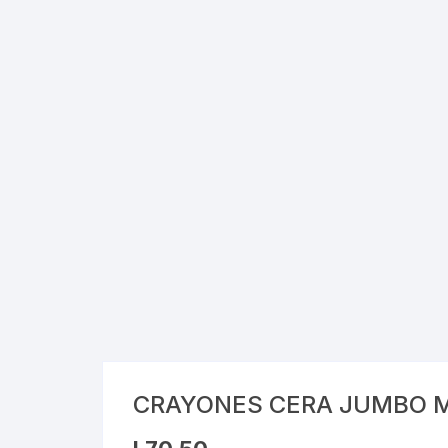
Cray
Stic
Saca
Pint
Plast
Tarj
Tijer
Gom
Marc
CRAYONES CERA JUMBO M