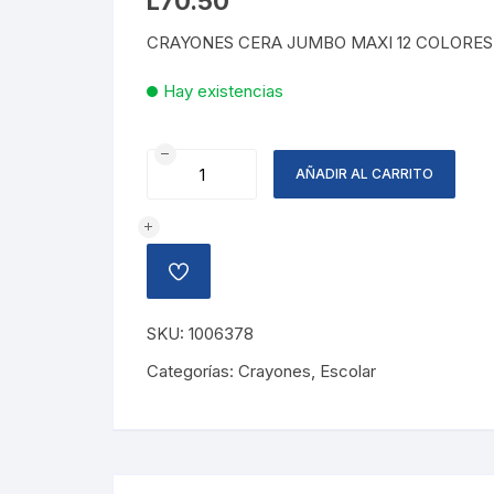
L
70.50
CRAYONES CERA JUMBO MAXI 12 COLORE
Hay existencias
CRAYONES
AÑADIR AL CARRITO
CERA
JUMBO
MAXI
12
AÑADIR
COLORES
A
LA
cantidad
LISTA
SKU:
1006378
DE
DESEOS
Categorías:
Crayones
,
Escolar