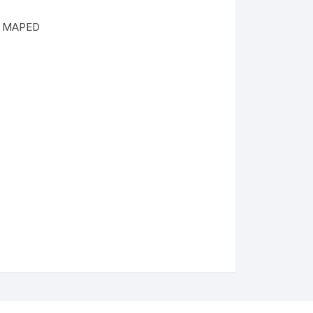
Folders
S MAPED
Gafetes