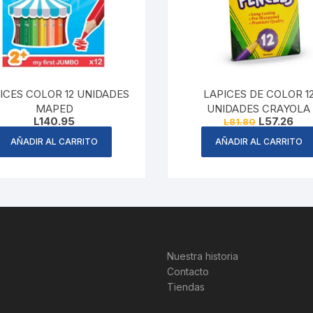
ICES COLOR 12 UNIDADES
LAPICES DE COLOR 1
MAPED
UNIDADES CRAYOLA
Original
Cur
L
140.95
L
57.26
L
81.80
price
pric
was:
is:
AÑADIR AL CARRITO
AÑADIR AL CARRITO
L81.80.
L57.
Nuestra historia
Contacto
Tiendas