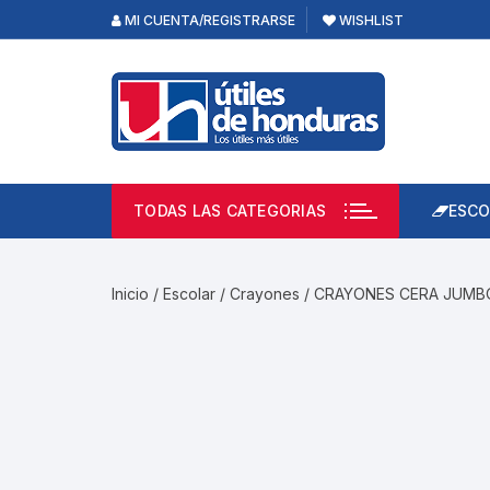
Skip
MI CUENTA/REGISTRARSE
WISHLIST
to
content
TODAS LAS CATEGORIAS
ESCO
Lápi
Emp
Inicio
/
Escolar
/
Crayones
/ CRAYONES CERA JUMBO
Acce
Prod
Borr
Libre
Calc
Pape
Cuad
Limp