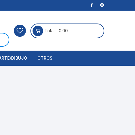
Total:
L
0.00
ARTE/DIBUJO
OTROS
rtículos Para Manualidades
ogía
erramientas
nstrumento de Dibujo