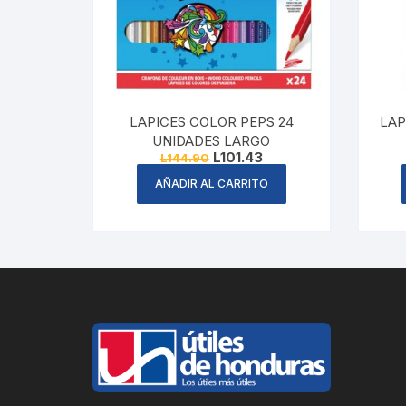
LAPICES COLOR PEPS 24
LAP
UNIDADES LARGO
Original
Current
L
101.43
L
144.90
price
price
was:
is:
AÑADIR AL CARRITO
L144.90.
L101.43.