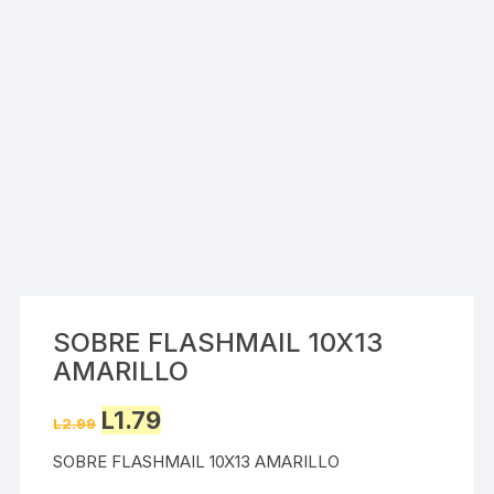
SOBRE FLASHMAIL 10X13
AMARILLO
Original
Current
L
1.79
L
2.99
price
price
was:
is:
SOBRE FLASHMAIL 10X13 AMARILLO
L2.99.
L1.79.