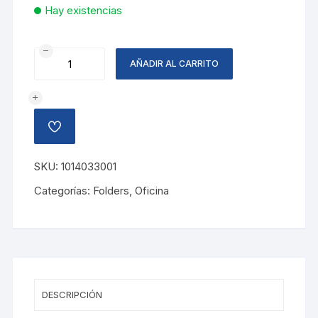
Hay existencias
SOBRE
AÑADIR AL CARRITO
FLASHMAIL
10X13
AMARILLO
cantidad
AÑADIR
A
LA
LISTA
SKU:
1014033001
DE
DESEOS
Categorías:
Folders
,
Oficina
DESCRIPCIÓN