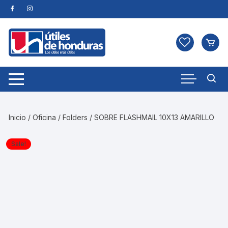
Skip
to
content
Inicio
/
Oficina
/
Folders
/ SOBRE FLASHMAIL 10X13 AMARILLO
Sale!