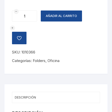
SOBRE
AÑADIR AL CARRITO
FLASHMAIL
ROJO
cantidad
AÑADIR
A
LA
LISTA
SKU:
1010366
DE
DESEOS
Categorías:
Folders
,
Oficina
DESCRIPCIÓN