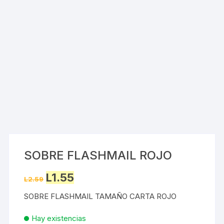
SOBRE FLASHMAIL ROJO
Original
Current
L
1.55
L
2.59
price
price
was:
is:
SOBRE FLASHMAIL TAMAÑO CARTA ROJO
L2.59.
L1.55.
Hay existencias