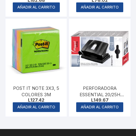
L
182.68
L
76.02
AÑADIR AL CARRITO
AÑADIR AL CARRITO
POST IT NOTE 3X3, 5
PERFORADORA
COLORES 3M
ESSENTIAL 20/25H
L
127.42
L
149.67
MAPED
AÑADIR AL CARRITO
AÑADIR AL CARRITO