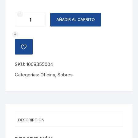
SOBRE
AÑADIR AL CARRITO
CON
CORDON
HUMO
cantidad
AÑADIR
A
LA
LISTA
SKU:
1008355004
DE
DESEOS
Categorías:
Oficina
,
Sobres
DESCRIPCIÓN