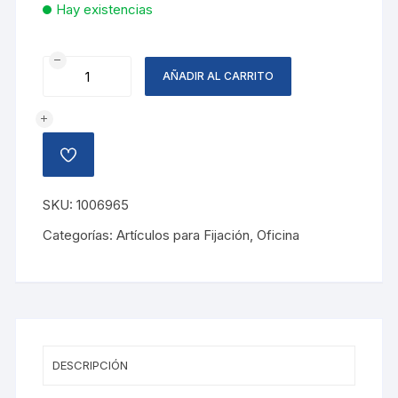
Hay existencias
GRAPAS
AÑADIR AL CARRITO
26/8
HD50
RAPID
cantidad
AÑADIR
A
LA
LISTA
SKU:
1006965
DE
DESEOS
Categorías:
Artículos para Fijación
,
Oficina
DESCRIPCIÓN