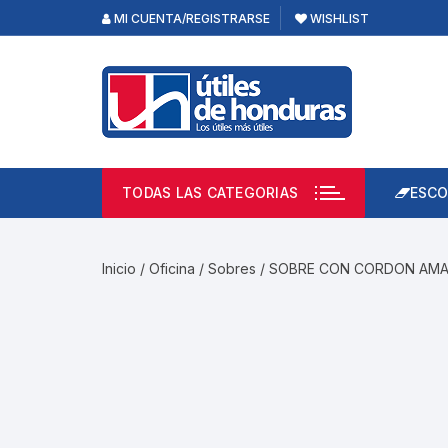
Skip
MI CUENTA/REGISTRARSE
WISHLIST
to
content
TODAS LAS CATEGORIAS
ESCO
Lápi
Emp
Inicio
/
Oficina
/
Sobres
/ SOBRE CON CORDON AMA
Acce
Prod
Borr
Libre
Calc
Pape
Cuad
Limp