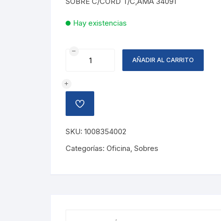
SOBRE C/CORD T/C,AMA 34091
Hay existencias
SOBRE
AÑADIR AL CARRITO
CON
CORDON
AMARILLO
cantidad
AÑADIR
A
LA
LISTA
SKU:
1008354002
DE
DESEOS
Categorías:
Oficina
,
Sobres