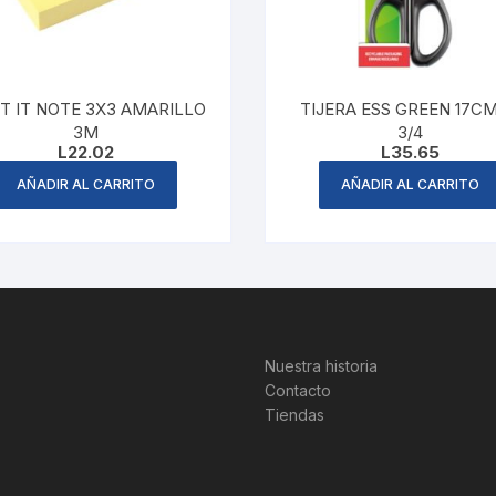
T IT NOTE 3X3 AMARILLO
TIJERA ESS GREEN 17CM
3M
3/4
L
22.02
L
35.65
AÑADIR AL CARRITO
AÑADIR AL CARRITO
Nuestra historia
Contacto
Tiendas