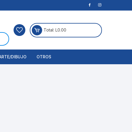
Total:
L
0.00
ARTE/DIBUJO
OTROS
rtículos Para Manualidades
ogía
erramientas
nstrumento de Dibujo