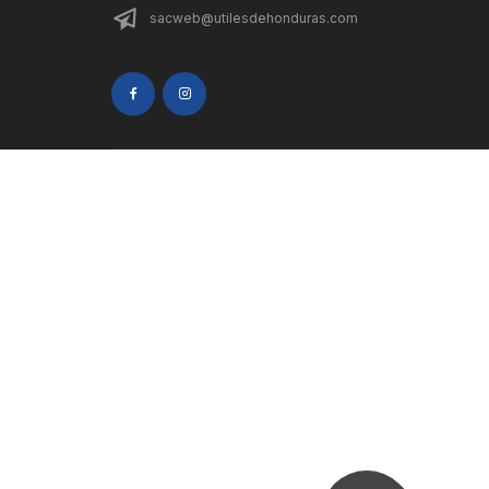
sacweb@utilesdehonduras.com