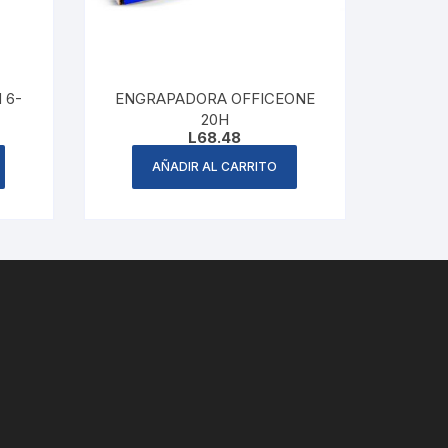
 6-
ENGRAPADORA OFFICEONE
20H
L
68.48
AÑADIR AL CARRITO