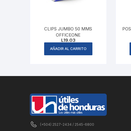
CLIPS JUMBO 50 MMS
POS
OFFICEONE
L
19.03
AÑADIR AL CARRITO
(+504) 2527-2434 / 2545-6800