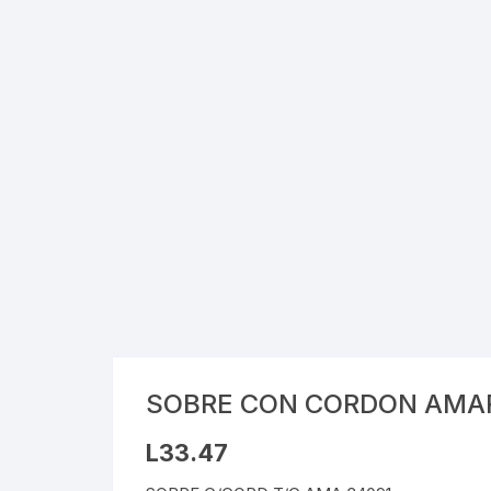
Cray
Stic
Saca
Pint
Plast
Tarj
Tijer
Gom
SOBRE CON CORDON AMA
Marc
L
33.47