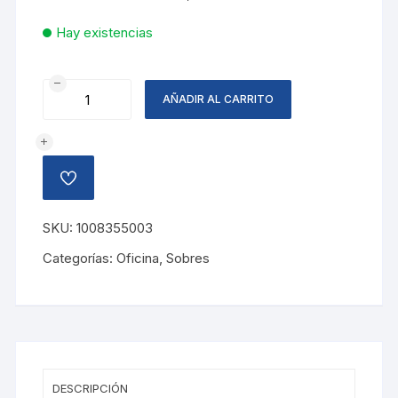
Hay existencias
SOBRE
AÑADIR AL CARRITO
CON
CORDON
TRANSPARENTE
cantidad
AÑADIR
A
LA
LISTA
SKU:
1008355003
DE
DESEOS
Categorías:
Oficina
,
Sobres
DESCRIPCIÓN