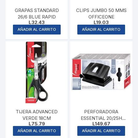
GRAPAS STANDARD
CLIPS JUMBO 50 MMS
26/6 BLUE RAPID
OFFICEONE
L
32.43
L
19.03
AÑADIR AL CARRITO
AÑADIR AL CARRITO
TIJERA ADVANCED
PERFORADORA
VERDE 18CM
ESSENTIAL 20/25H
L
75.79
L
149.67
MAPED
AÑADIR AL CARRITO
AÑADIR AL CARRITO