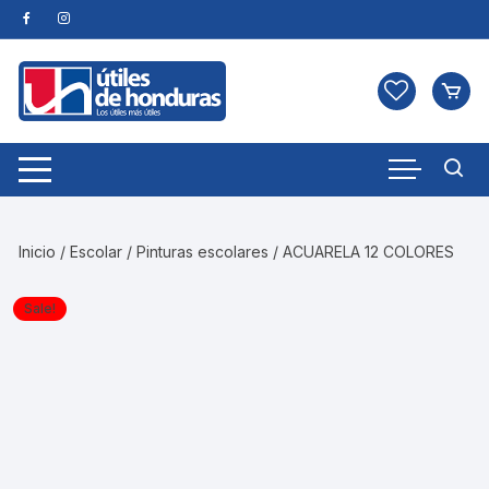
Skip
to
content
Inicio
/
Escolar
/
Pinturas escolares
/ ACUARELA 12 COLORES
Sale!