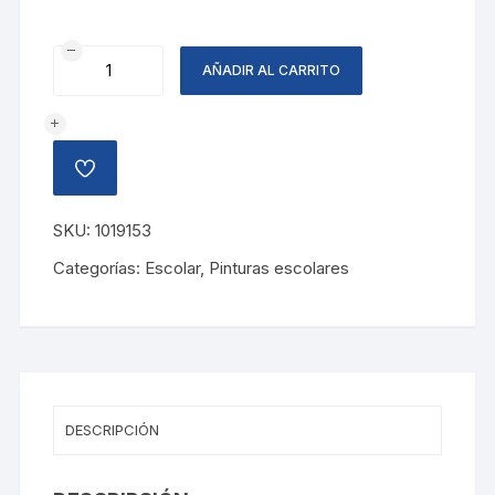
ACUARELA
AÑADIR AL CARRITO
12
COLORES
cantidad
AÑADIR
A
LA
LISTA
SKU:
1019153
DE
DESEOS
Categorías:
Escolar
,
Pinturas escolares
DESCRIPCIÓN