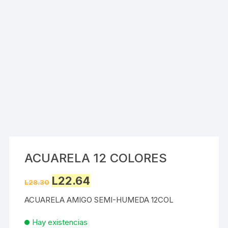
ACUARELA 12 COLORES
Original
Current
L
22.64
L
28.30
price
price
was:
is:
ACUARELA AMIGO SEMI-HUMEDA 12COL
L28.30.
L22.64.
Hay existencias