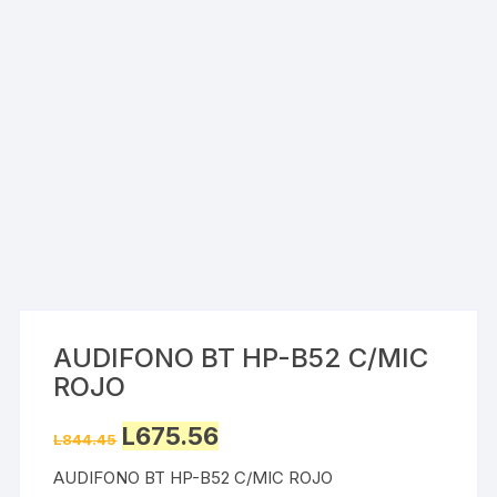
AUDIFONO BT HP-B52 C/MIC
ROJO
Original
Current
L
675.56
L
844.45
price
price
was:
is:
AUDIFONO BT HP-B52 C/MIC ROJO
L844.45.
L675.56.