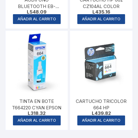
BLUETOOTH EB-
CZ104AL COLOR
L
548.09
L
435.16
BTFUS9 AQUA
AÑADIR AL CARRITO
AÑADIR AL CARRITO
TINTA EN BOTE
CARTUCHO TRICOLOR
T664220 CYAN EPSON
664 HP
L
318.32
L
439.82
AÑADIR AL CARRITO
AÑADIR AL CARRITO