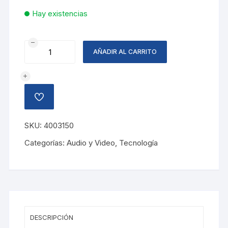
Hay existencias
AUDIFONO
AÑADIR AL CARRITO
BT
HP-
B52
C/MIC
AÑADIR
ROJO
A
LA
cantidad
LISTA
SKU:
4003150
DE
DESEOS
Categorías:
Audio y Video
,
Tecnología
DESCRIPCIÓN