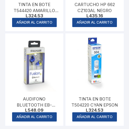
TINTA EN BOTE
CARTUCHO HP 662
T544420 AMARILLO
CZ103AL NEGRO
L
324.53
L
435.16
EPSON
AÑADIR AL CARRITO
AÑADIR AL CARRITO
AUDIFONO
TINTA EN BOTE
BLUETOOTH EB-
T504220 CYAN EPSON
L
548.09
L
324.53
BTFUS9 AQUA
AÑADIR AL CARRITO
AÑADIR AL CARRITO