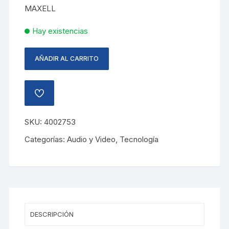
MAXELL
Hay existencias
AÑADIR AL CARRITO
AUDIFONO
NO
RUIDO
AÑADIR
HP-
A
LA
NC100
LISTA
SKU:
4002753
MAXELL
DE
DESEOS
cantidad
Categorías:
Audio y Video
,
Tecnología
DESCRIPCIÓN