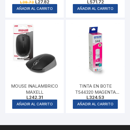
Original
Current
L
27.82
L
571.72
L
39.73
price
price
AÑADIR AL CARRITO
AÑADIR AL CARRITO
was:
is:
L39.73.
L27.82.
MOUSE INALAMBRICO
TINTA EN BOTE
MAXELL
T544320 MAGENTA
L
242.31
L
324.53
EPSON
AÑADIR AL CARRITO
AÑADIR AL CARRITO