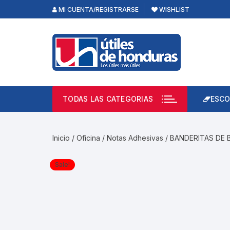
Skip
MI CUENTA/REGISTRARSE
WISHLIST
to
content
TODAS LAS CATEGORIAS
ESCO
Lápi
Emp
Inicio
/
Oficina
/
Notas Adhesivas
/ BANDERITAS DE 
Acce
Prod
Sale!
Borr
Libre
Calc
Pape
Cuad
Limp