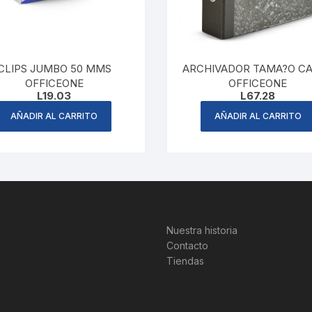
CLIPS JUMBO 50 MMS
ARCHIVADOR TAMA?O C
OFFICEONE
OFFICEONE
L
19.03
L
67.28
AÑADIR AL CARRITO
AÑADIR AL CARRITO
Nuestra historia
Contacto
Tiendas