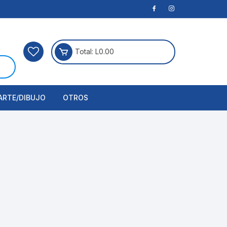
Total:
L
0.00
ARTE/DIBUJO
OTROS
rtículos Para Manualidades
ogía
erramientas
nstrumento de Dibujo