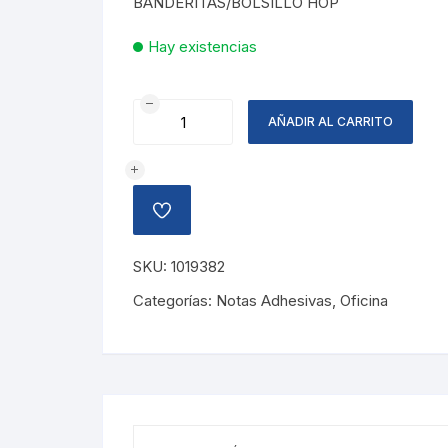
BANDERITAS/BOLSILLO HOP
L45.54.
L27.32.
Hay existencias
BANDERITAS
AÑADIR AL CARRITO
DE
BOLSILLO
cantidad
AÑADIR
A
LA
LISTA
SKU:
1019382
DE
DESEOS
Categorías:
Notas Adhesivas
,
Oficina