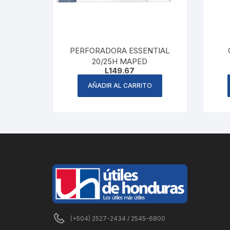
PERFORADORA ESSENTIAL
20/25H MAPED
L
149.67
AÑADIR AL CARRITO
(+504) 2527-2434 / 2545-6800