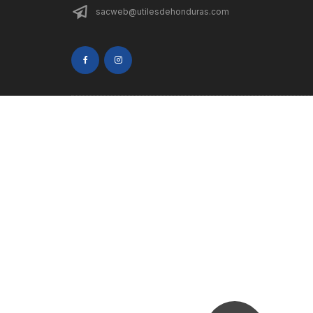
sacweb@utilesdehonduras.com