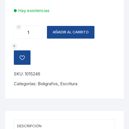
Hay existencias
BOLIGRAFO
AÑADIR AL CARRITO
ENERGEL
LUJO,
CELESTE
cantidad
AÑADIR
A
LA
LISTA
SKU:
1015246
DE
DESEOS
Categorías:
Boligrafos
,
Escritura
DESCRIPCIÓN