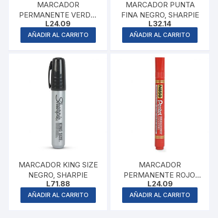
MARCADOR
MARCADOR PUNTA
PERMANENTE VERDE,
FINA NEGRO, SHARPIE
L
24.09
L
32.14
PENTEL
AÑADIR AL CARRITO
AÑADIR AL CARRITO
MARCADOR KING SIZE
MARCADOR
NEGRO, SHARPIE
PERMANENTE ROJO,
L
71.88
L
24.09
PENTEL
AÑADIR AL CARRITO
AÑADIR AL CARRITO