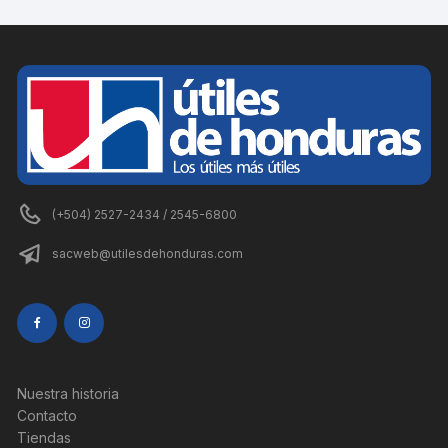
(+504) 2527-2434 / 2545-6800
sacweb@utilesdehonduras.com
Nuestra historia
Contacto
Tiendas