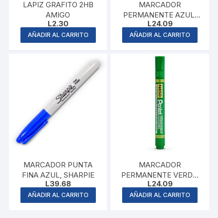
LAPIZ GRAFITO 2HB
MARCADOR
AMIGO
PERMANENTE AZUL,
L
2.30
L
24.09
PENTEL
AÑADIR AL CARRITO
AÑADIR AL CARRITO
MARCADOR PUNTA
MARCADOR
FINA AZUL, SHARPIE
PERMANENTE VERDE,
L
39.68
L
24.09
PENTEL
AÑADIR AL CARRITO
AÑADIR AL CARRITO