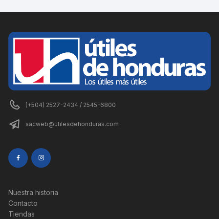
(+504) 2527-2434 / 2545-6800
sacweb@utilesdehonduras.com
Nuestra historia
Contacto
Tiendas