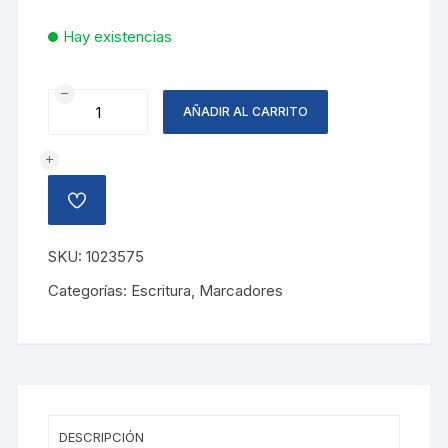
Hay existencias
BOLIG
AÑADIR AL CARRITO
GRAPH
PEPS
NEON
BL
AÑADIR
6
A
LA
COLS
LISTA
SKU:
1023575
DE
cantidad
DESEOS
Categorías:
Escritura
,
Marcadores
DESCRIPCIÓN