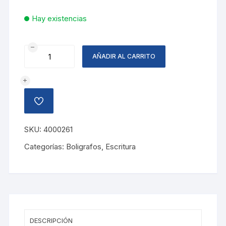
Hay existencias
BOLIGRAFO
AÑADIR AL CARRITO
STERLING
TINTA
NEGRA
cantidad
AÑADIR
A
LA
LISTA
SKU:
4000261
DE
DESEOS
Categorías:
Boligrafos
,
Escritura
DESCRIPCIÓN