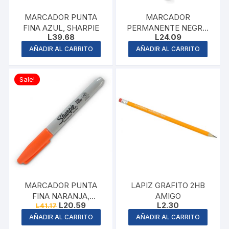
MARCADOR PUNTA
MARCADOR
FINA AZUL, SHARPIE
PERMANENTE NEGRO,
L
39.68
L
24.09
MAPED
AÑADIR AL CARRITO
AÑADIR AL CARRITO
Sale!
MARCADOR PUNTA
LAPIZ GRAFITO 2HB
FINA NARANJA,
AMIGO
Original
Current
L
20.59
L
2.30
L
41.17
SHARPIE
price
price
AÑADIR AL CARRITO
AÑADIR AL CARRITO
was:
is:
L41.17.
L20.59.