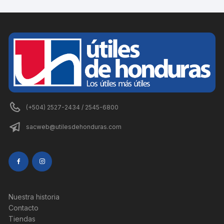
(+504) 2527-2434 / 2545-6800
sacweb@utilesdehonduras.com
Nuestra historia
Contacto
Tiendas