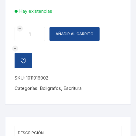
Hay existencias
BOLIGRAFO
AÑADIR AL CARRITO
ENERGEL
0.7
MM,
NEGRO
AÑADIR
cantidad
A
LA
LISTA
SKU:
1011916002
DE
DESEOS
Categorías:
Boligrafos
,
Escritura
DESCRIPCIÓN