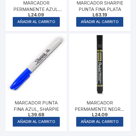
MARCADOR
MARCADOR SHARPIE
PERMANENTE AZUL,
PUNTA FINA PLATA
L
24.09
L
63.19
PENTEL
AÑADIR AL CARRITO
AÑADIR AL CARRITO
MARCADOR PUNTA
MARCADOR
FINA AZUL, SHARPIE
PERMAMENTE NEGRO,
L
39.68
L
24.09
PENTEL
AÑADIR AL CARRITO
AÑADIR AL CARRITO