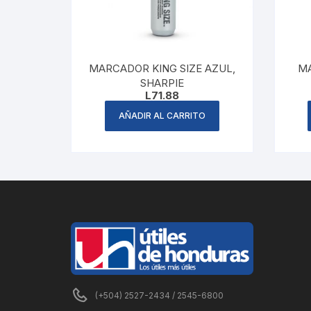
MARCADOR KING SIZE AZUL,
M
SHARPIE
L
71.88
AÑADIR AL CARRITO
(+504) 2527-2434 / 2545-6800