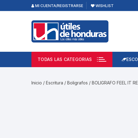
Skip
MI CUENTA/REGISTRARSE
WISHLIST
to
content
TODAS LAS CATEGORIAS
ESCO
Lápi
Emp
Inicio
/
Escritura
/
Boligrafos
/ BOLIGRAFO FEEL IT R
Acce
Prod
Borr
Libre
Calc
Pape
Cuad
Limp