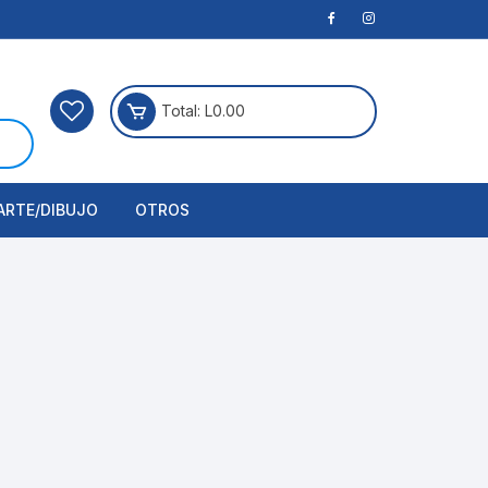
Total:
L
0.00
ARTE/DIBUJO
OTROS
rtículos Para Manualidades
ogía
erramientas
nstrumento de Dibujo