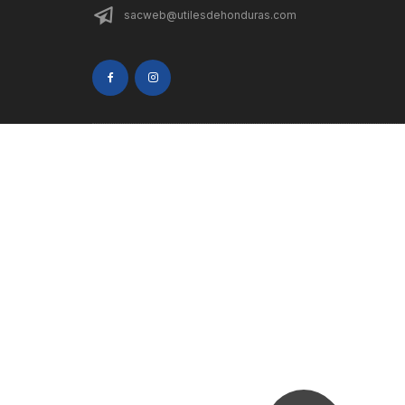
sacweb@utilesdehonduras.com