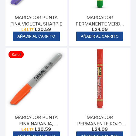
MARCADOR PUNTA
MARCADOR
FINA VIOLETA, SHARPIE
PERMANENTE VERDE,
Original
Current
L
20.59
L
24.09
L
41.17
PENTEL
price
price
AÑADIR AL CARRITO
AÑADIR AL CARRITO
was:
is:
L41.17.
L20.59.
Sale!
MARCADOR PUNTA
MARCADOR
FINA NARANJA,
PERMANENTE ROJO,
Original
Current
L
20.59
L
24.09
L
41.17
SHARPIE
PENTEL
price
price