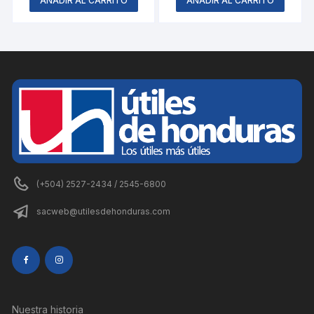
AÑADIR AL CARRITO
AÑADIR AL CARRITO
was:
is:
L41.17.
L20.59.
(+504) 2527-2434 / 2545-6800
sacweb@utilesdehonduras.com
Nuestra historia