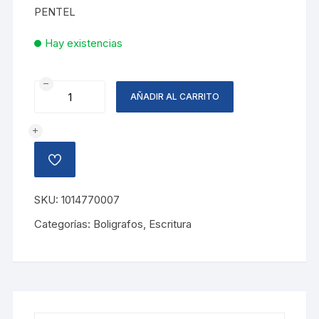
PENTEL
Hay existencias
BOLIGRAFO
AÑADIR AL CARRITO
DUAL
METALLIC,
VERDE
cantidad
AÑADIR
A
LA
LISTA
SKU:
1014770007
DE
DESEOS
Categorías:
Boligrafos
,
Escritura