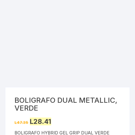
BOLIGRAFO DUAL METALLIC,
VERDE
Original
Current
L
28.41
L
47.35
price
price
was:
is:
BOLIGRAFO HYBRID GEL GRIP DUAL VERDE
L47.35.
L28.41.