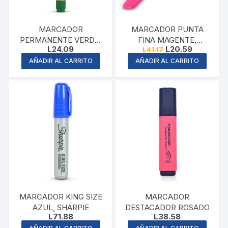
MARCADOR
MARCADOR PUNTA
PERMANENTE VERDE,
FINA MAGENTE,
Original
Current
L
24.09
L
20.59
L
41.17
PENTEL
SHARPIE
price
price
AÑADIR AL CARRITO
AÑADIR AL CARRITO
was:
is:
L41.17.
L20.59.
MARCADOR KING SIZE
MARCADOR
AZUL, SHARPIE
DESTACADOR ROSADO
L
71.88
L
38.58