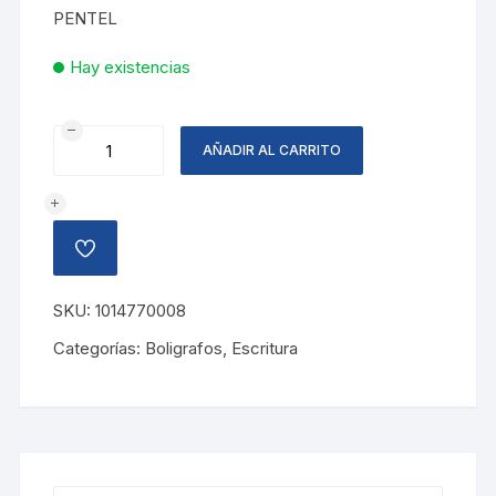
PENTEL
Hay existencias
BOLIGRAFO
AÑADIR AL CARRITO
DUAL
METALLIC,
VIOLETA
cantidad
AÑADIR
A
LA
LISTA
SKU:
1014770008
DE
DESEOS
Categorías:
Boligrafos
,
Escritura